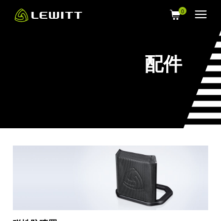
Skip
to
main
content
配件