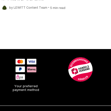
•
by LEWITT Content Team
5 min read
Your preferred
payment method