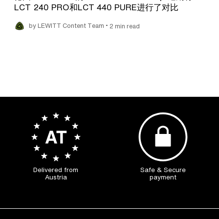
LCT 240 PRO和LCT 440 PURE进行了对比
•
by LEWITT Content Team
2 min read
Delivered from
Safe & Secure
Austria
payment