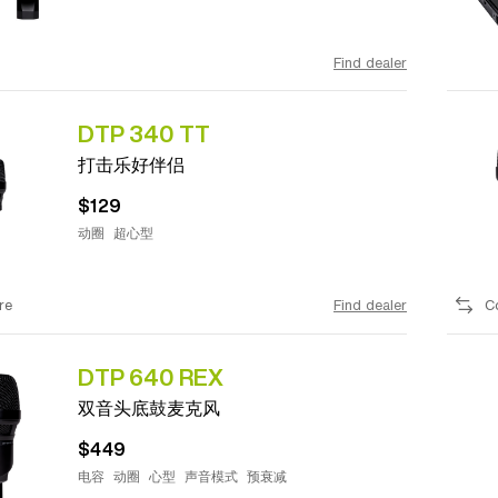
Find dealer
DTP 340 TT
打击乐好伴侣
$129
动圈
超心型
re
Find dealer
C
DTP 640 REX
双音头底鼓麦克风
$449
电容
动圈
心型
声音模式
预衰减