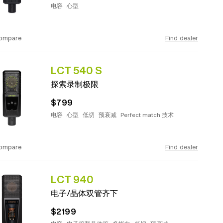
电容
心型
ompare
Find dealer
LCT 540 S
探索录制极限
$799
电容
心型
低切
预衰减
Perfect match 技术
ompare
Find dealer
LCT 940
电子/晶体双管齐下
$2199