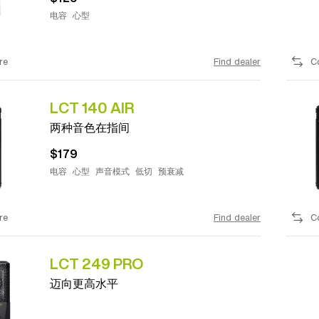
电容
心型
re
Find dealer
C
LCT 140 AIR
两种音色在指间
$179
电容
心型
声音模式
低切
预衰减
re
Find dealer
C
LCT 249 PRO
迈向更高水平