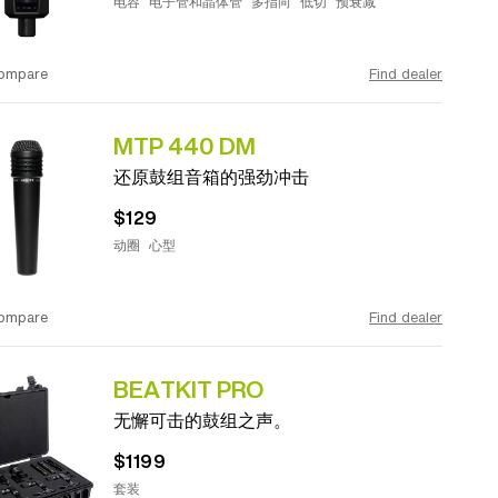
电容
电子管和晶体管
多指向
低切
预衰减
ompare
Find dealer
MTP 440 DM
还原鼓组音箱的强劲冲击
$129
动圈
心型
ompare
Find dealer
BEATKIT PRO
无懈可击的鼓组之声。
$1199
套装