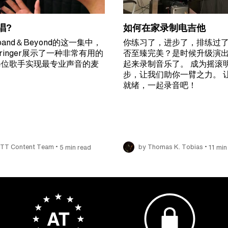
唱?
如何在家录制电吉他
eband＆Beyond的这一集中，
你练习了，进步了，排练过
Barringer展示了一种非常有用的
否至臻完美？是时候升级演
每位歌手实现最专业声音的麦
起来录制音乐了。 成为摇滚
。
步，让我们助你一臂之力。 
就绪，一起录音吧！
•
•
ITT Content Team
5 min read
by Thomas K. Tobias
11 min