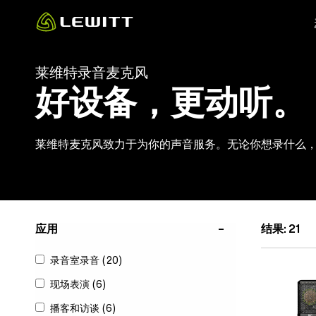
Skip
to
main
content
莱维特录音麦克风
好设备，更动听。
莱维特麦克风致力于为你的声音服务。无论你想录什么
应用
结果: 21
录音室录音
(20)
现场表演
(6)
播客和访谈
(6)