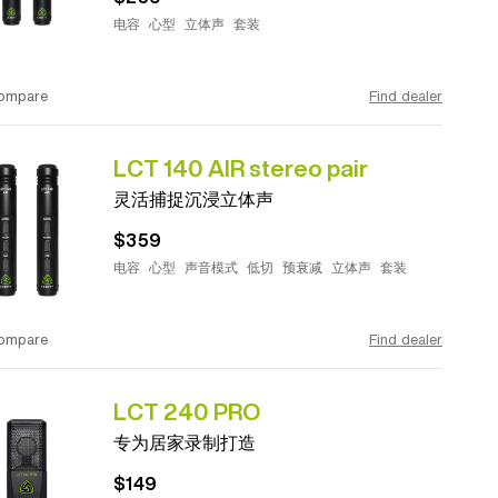
电容
心型
立体声
套装
ompare
Find dealer
LCT 140 AIR stereo pair
灵活捕捉沉浸立体声
$359
电容
心型
声音模式
低切
预衰减
立体声
套装
ompare
Find dealer
LCT 240 PRO
专为居家录制打造
$149