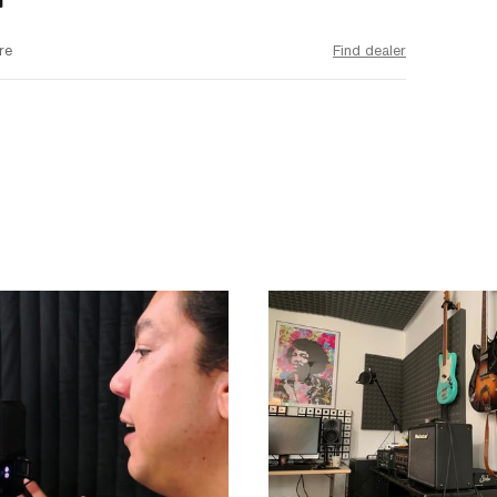
re
Find dealer