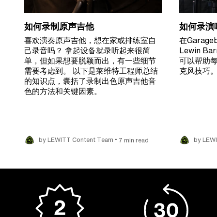
如何录制原声吉他
如何录演
喜欢演奏原声吉他，想在家或排练室自
在Garag
己录音吗？ 拿起设备就录听起来很简
Lewin 
单，但如果想要脱颖而出，有一些细节
可以帮助
需要考虑到。 以下是莱维特工程师总结
克风技巧
的知识点，囊括了录制出色原声吉他音
色的方法和关键因素。
•
by LEWITT Content Team
7 min read
by LEW