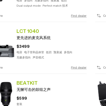
电容
多指向
无极多指向
预衰减
低切
Dual output mode
Perfect match 技术
re
Find dealer
C
LCT 1040
更先进的麦克风系统
$3499
电容
电子管和晶体管
低切
预衰减
多指向
无极多指向
声音模式
re
Find dealer
C
BEATKIT
无懈可击的鼓组之声
$599
套装