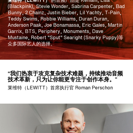
莱维特（LEWITT）
的音频产品是 Kehlani, Lisa
(Blackpink), Stevie Wonder, Sabrina Carpenter, Bad
Bunny, 2 Chainz, Justin Bieber, Lil Yachty, T-Pain,
Teddy Swims, Robbie Williams, Duran Duran,
Anderson Paak, Joe Bonamassa, Eric Gales, Martin
Garrix, BTS, Periphery, Monuments, Dave
Mustaine, Robert "Sput" Searight (Snarky Puppy)等
众多国际艺人的选择。
“我们热衷于攻克复杂技术难题，持续推动音频
技术革新，只为让你能更专注于创作本身。”
莱维特（LEWITT）首席执行官 Roman Perschon