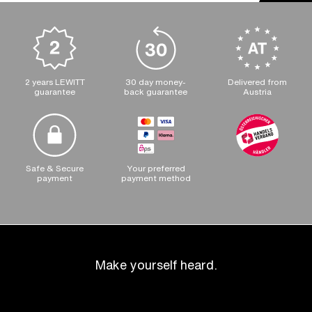
2 years LEWITT
30 day money-
Delivered from
guarantee
back guarantee
Austria
Safe & Secure
Your preferred
payment
payment method
Make yourself heard.