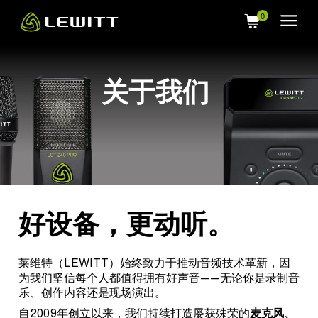
Skip
to
main
content
关于我们
好设备，更动听。
莱维特（LEWITT）始终致力于推动音频技术革新，因
为我们坚信每个人都值得拥有好声音——无论你是录制音
乐、创作内容还是现场演出。
自2009年创立以来，我们持续打造屡获殊荣的
麦克风、