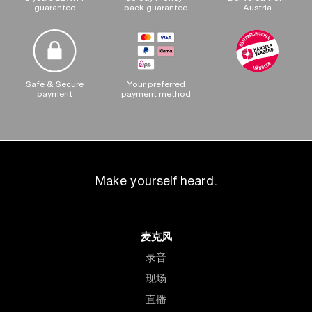
guarantee
back guarantee
Austria
Safe & Secure
Your preferred
payment
payment method
Make yourself heard.
麦克风
录音
现场
直播