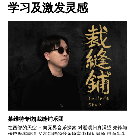
学习及激发灵感
莱维特专访|裁缝铺乐团
在西部的天空下 向无界音乐探索 对返璞归真渴望 先锋与
传统摩擦碰撞 又在独特的音乐语言中相互融洽 进而生生