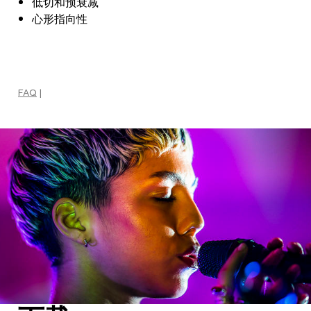
低切和预衰减
心形指向性
FAQ
|