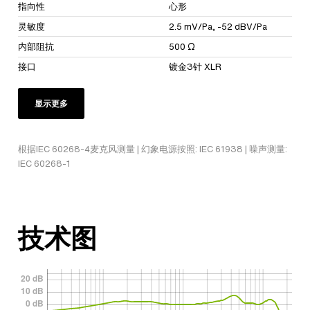
指向性
心形
灵敏度
2.5 mV/Pa, -52 dBV/Pa
内部阻抗
500 Ω
接口
镀金3针 XLR
显示更多
根据IEC 60268-4麦克风测量 | 幻象电源按照: IEC 61938 | 噪声测量:
IEC 60268-1
技术图