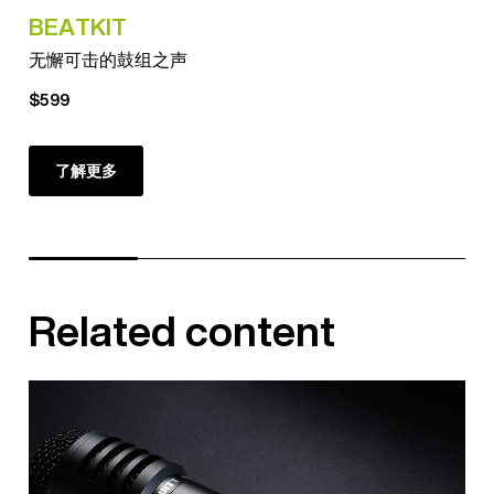
BEATKIT
BE
无懈可击的鼓组之声
无
$599
$11
了解更多
Related content