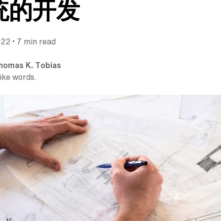
统的开发
•
022
7 min read
homas K. Tobias
like words.