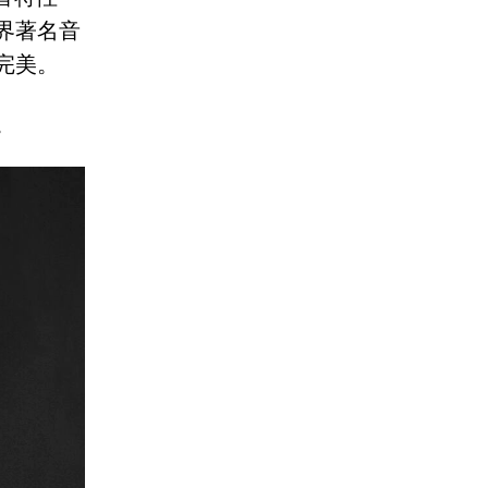
界著名音
完美。
。