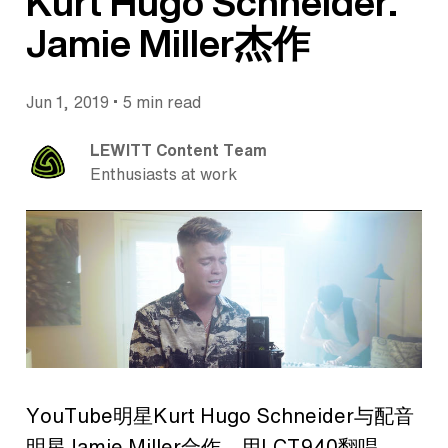
Kurt Hugo Schneider.
Jamie Miller杰作
•
Jun 1, 2019
5 min read
LEWITT Content Team
Enthusiasts at work
YouTube明星Kurt Hugo Schneider与配音
明星Jamie Miller合作，用LCT940翻唱