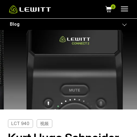
Skip
to
main
Blog
Togg
content
LCT 940
视频