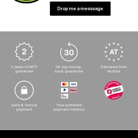
Drop me a messsage
2 years LEWITT
30 day money-
Delivered from
guarantee
back guarantee
Austria
Safe & Secure
Your preferred
payment
payment method