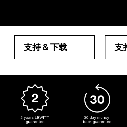
支持 & 下载
支
2 years LEWITT
30 day money-
guarantee
back guarantee