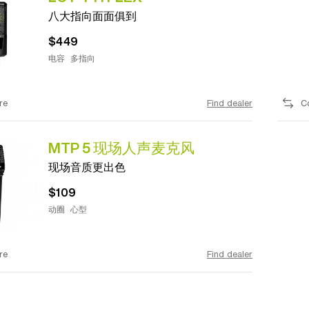
八大指向面面俱到
$449
电容
多指向
re
Find dealer
C
MTP 5 现场人声麦克风
现场音质更出色
$109
动圈
心型
re
Find dealer