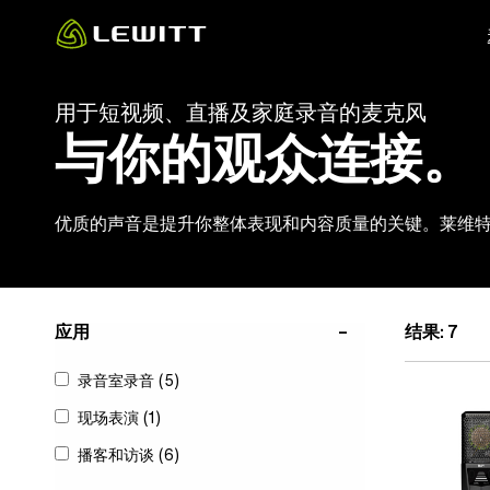
Skip
to
main
content
用于短视频、直播及家庭录音的麦克风
与你的观众连接。
优质的声音是提升你整体表现和内容质量的关键。莱维
应用
结果: 7
录音室录音
(5)
现场表演
(1)
播客和访谈
(6)