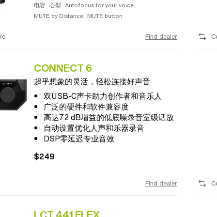
电容
心型
Autofocus for your voice
MUTE by Distance
MUTE button
re
Find dealer
C
CONNECT 6
超乎想象的灵活，轻松连接好声音
双USB-C声卡助力创作者和音乐人
广泛的硬件和软件兼容度
高达72 dB增益的低底噪录音室级话放
自动设置优化人声和乐器录音
DSP零延迟专业音效
$249
Find dealer
C
LCT 441 FLEX