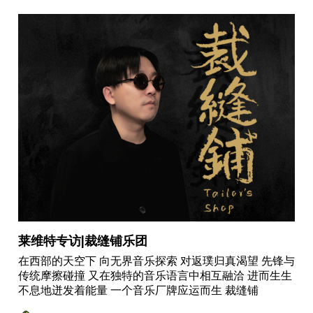
莱维特专访|裁缝铺乐团
在西部的天空下 向无界音乐探索 对返璞归真渴望 先锋与
传统摩擦碰撞 又在独特的音乐语言中相互融洽 进而生生
不息地迸发着能量 一个音乐厂牌应运而生 裁缝铺