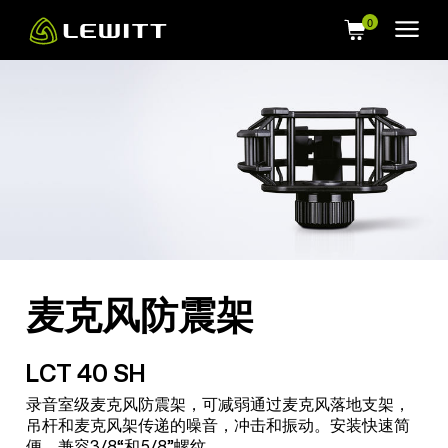
Skip
to
main
content
麦克风防震架
LCT 40 SH
录音室级麦克风防震架，可减弱通过麦克风落地支架，
吊杆和麦克风架传递的噪音，冲击和振动。安装快速简
便，兼容3/8“和5/8”螺纹。