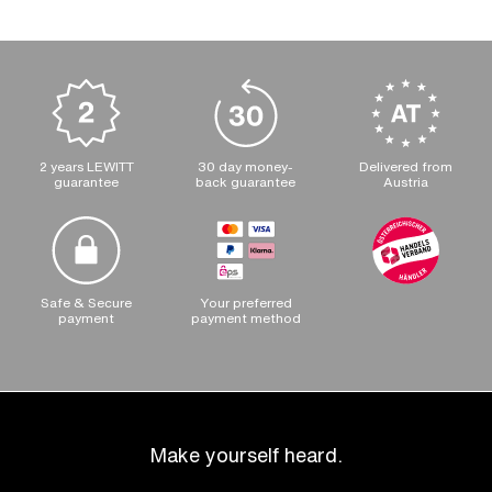
2 years LEWITT
30 day money-
Delivered from
guarantee
back guarantee
Austria
Safe & Secure
Your preferred
payment
payment method
Make yourself heard.