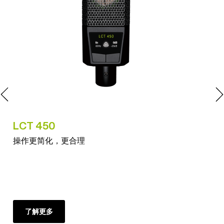
LCT 450
LC
操作更简化，更合理
捕
$2
了解更多