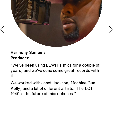
Harmony Samuels
R
Producer
P
"We've been using LEWITT mics for a couple of
"
years, and we've done some great records with
a
it.
d
a
We worked with Janet Jackson, Machine Gun
Kelly, and a lot of different artists. The LCT
1040 is the future of microphones."