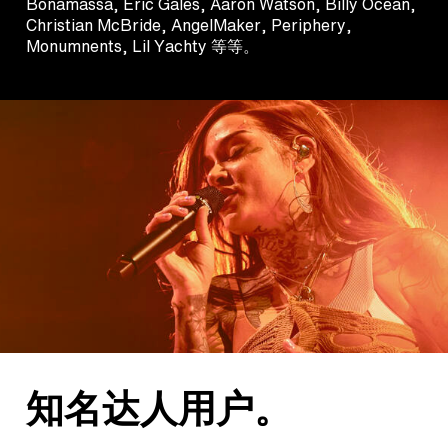
Bonamassa, Eric Gales, Aaron Watson, Billy Ocean,
Christian McBride, AngelMaker, Periphery,
Monumnents, Lil Yachty 等等。
知名达人用户。