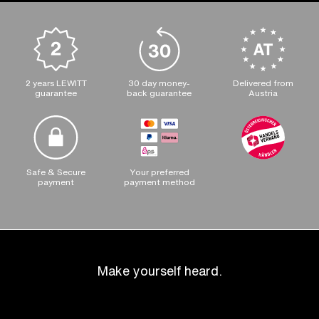
2 years LEWITT
30 day money-
Delivered from
guarantee
back guarantee
Austria
Safe & Secure
Your preferred
payment
payment method
Make yourself heard.