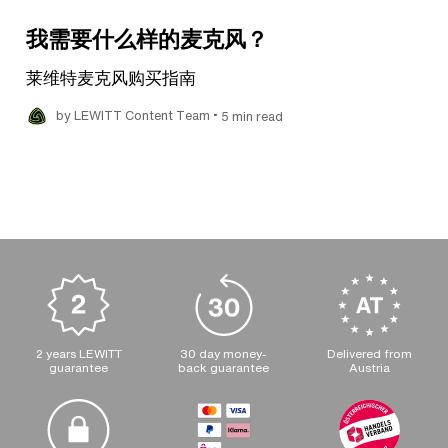
我需要什么样的麦克风？
莱维特麦克风购买指南
•
by LEWITT Content Team
5 min read
2 years LEWITT
30 day money-
Delivered from
guarantee
back guarantee
Austria