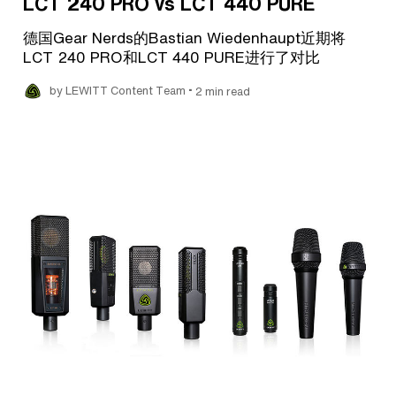
LCT 240 PRO vs LCT 440 PURE
德国Gear Nerds的Bastian Wiedenhaupt近期将
LCT 240 PRO和LCT 440 PURE进行了对比
•
by LEWITT Content Team
2 min read