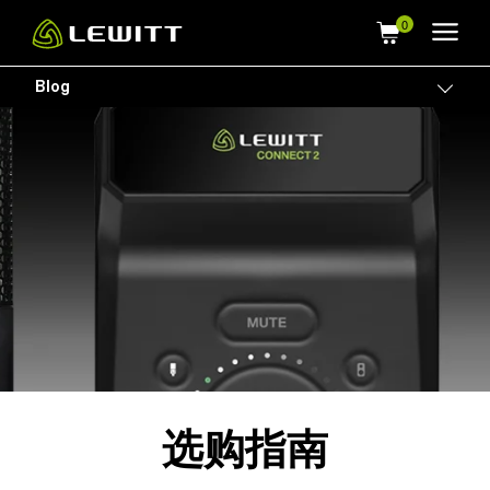
Skip
to
main
Blog
Togg
content
选购指南