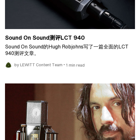
Sound On Sound测评LCT 940
Sound On Sound的Hugh Robjohns写了一篇全面的LCT
940测评文章。
•
by LEWITT Content Team
1 min read