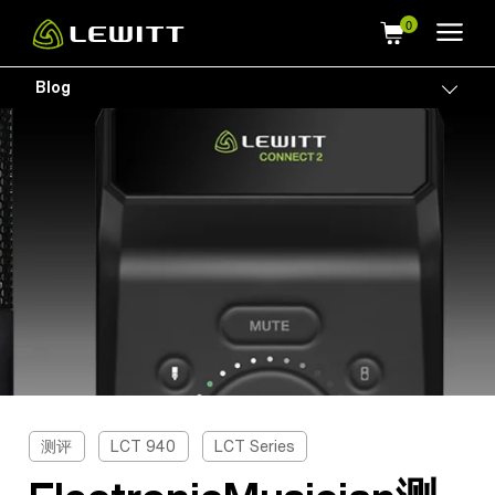
Skip
to
main
Blog
Togg
content
测评
LCT 940
LCT Series