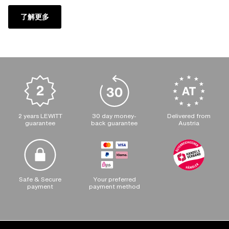
了解更多
2 years LEWITT
30 day money-
Delivered from
guarantee
back guarantee
Austria
Safe & Secure
Your preferred
payment
payment method