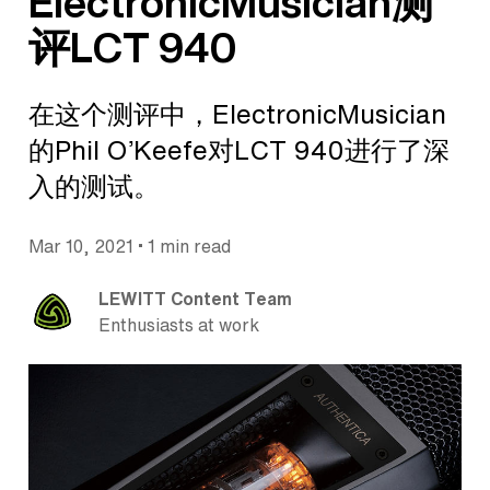
ElectronicMusician测
评LCT 940
在这个测评中，ElectronicMusician
的Phil O’Keefe对LCT 940进行了深
入的测试。
•
Mar 10, 2021
1 min read
LEWITT Content Team
Enthusiasts at work