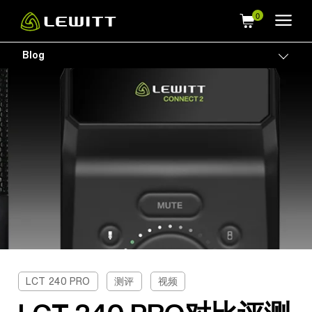
Skip
to
main
Blog
Togg
content
LCT 240 PRO
测评
视频