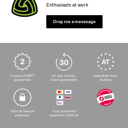
Enthusiasts at work
Drop me a messsage
2 years LEWITT
30 day money-
Delivered from
guarantee
back guarantee
Austria
Safe & Secure
Your preferred
payment
payment method