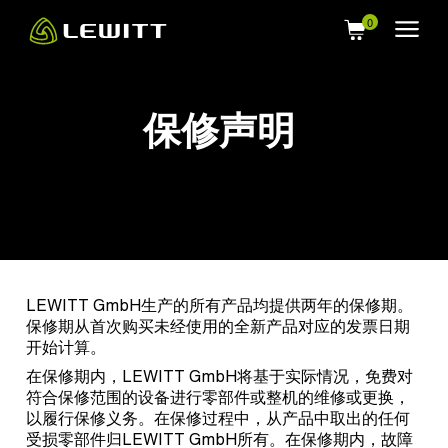
Skip
to
main
content
保修声明
LEWITT GmbH生产的所有产品均提供两年的保修期。
保修期从首次购买未经使用的全新产品对应的发票日期
开始计算。
在保修期内，LEWITT GmbH将基于实际情况，免费对
符合保修范围的设备进行零部件或整机的维修或更换，
以履行保修义务。在保修过程中，从产品中取出的任何
受损零部件归LEWITT GmbH所有。在保修期内，故障