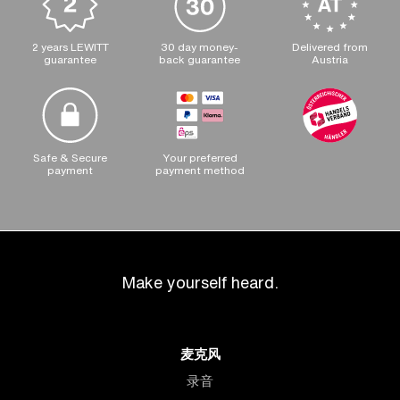
2 years LEWITT
30 day money-
Delivered from
guarantee
back guarantee
Austria
Safe & Secure
Your preferred
payment
payment method
Make yourself heard.
麦克风
录音