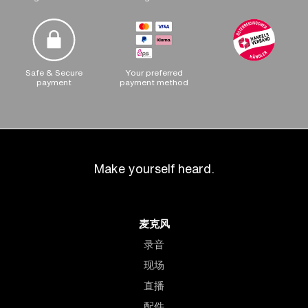
Safe & Secure
Your preferred
payment
payment method
Make yourself heard.
麦克风
录音
现场
直播
配件