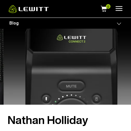
Skip
to
main
Blog
Togg
content
Nathan Holliday