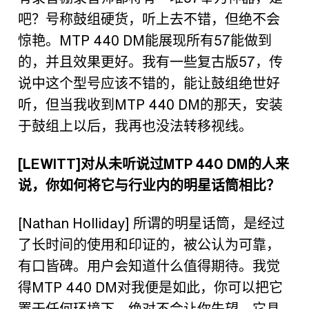
吧？号称鼓组硬货，听上去不错，但绝不会
惊艳。
MTP 440 DM
能展现所有
57
能做到
的，并且效果更好。我有一些复古版
57
，传
说中这个型号应该不错的，能让鼓组绝世好
听，但当我收到
MTP 440 DM
的那天，安装
于鼓组上以后，我再也没法转移视线。
[LEWITT]
对从未听说过
MTP 440 DM
的人来
说，你如何将它与行业内的明星话筒相比？
[Nathan Holliday]
所谓的明星话筒，是经过
了长时间的使用和印证的，被公认为可靠，
有口皆碑。用户会知道什么值得期待。我觉
得
MTP 440 DM
对我便是如此，你可以把它
置于任何环境下，绝对不会让你失望。它具