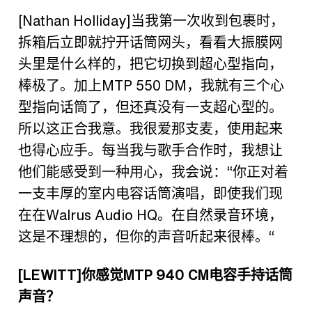
[
Nathan Holliday]
当我第一次收到包裹时，
拆箱后立即就拧开话筒网头，看看大振膜网
头里是什么样的，把它切换到超心型指向，
棒极了。加上
MTP 550 DM
，我就有三个心
型指向话筒了，但还真没有一支超心型的。
所以这正合我意。我很爱那支麦，使用起来
也得心应手。每当我与歌手合作时，我想让
他们能感受到一种用心，我会说：
“
你正对着
一支丰厚的室内电容话筒演唱，即使我们现
在在
Walrus Audio HQ
。在自然录音环境，
这是不理想的，但你的声音听起来很棒。
“
[LEWITT]
你感觉
MTP 940 CM
电容手持话筒
声音？