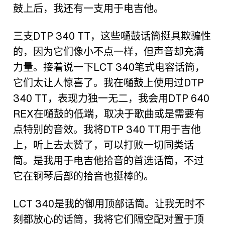
鼓上后，我还有一支用于电吉他。
三支
DTP 340 TT
，这些嗵鼓话筒挺具欺骗性
的，因为它们像小不点一样，但声音却充满
力量。接着说一下
LCT 340
笔式电容话筒，
它们太让人惊喜了。我在嗵鼓上使用过
DTP
340 TT
，表现力独一无二，我会用
DTP 640
REX
在嗵鼓的低端，取决于歌曲或是需要有
点特别的音效。我将
DTP 340 TT
用于吉他
上，听上去太赞了，可以打败一切同类话
筒。是我用于电吉他拾音的首选话筒，不过
它在钢琴后部的拾音也挺棒的。
LCT
340
是我的御用顶部话筒。让我无时不
刻都放心的话筒
，
我将它们隔空配对置于顶