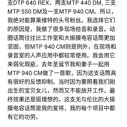
支
DTP 640 REX
，两支
MTP 440 DM,
三支
MTP 550 DM
及一支
MTP 940 CM
。所以，
我绝对能算莱维特的头号粉丝。我选择它们
的原因是，我做了很多现场拾音和录音。动
圈话筒往往比工作室和大振膜电容话筒更加
坚固，但
MTP 940 CM
则是例外，在现场和
录音室的人声应用中都较常使用。我会用它
来弱化瑕疵，去年圣诞节我和妻子一起用
MTP 940 CM
做了一首歌，因为这支话筒具
有很好的反馈抑制。当时因为要照看我们刚
出生的宝贝女儿，然而又不能放开工作，最
终效果还是挺理想的。这支无与伦比的大振
膜电容话筒是我的爱将，我的每个项目中都
有它的功劳。