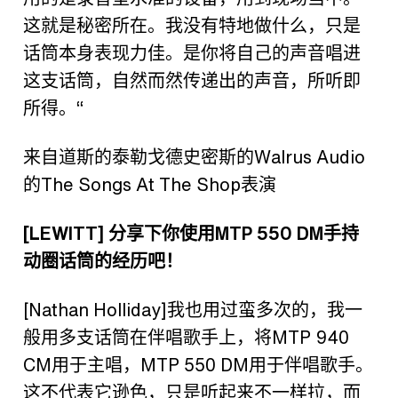
这就是秘密所在。我没有特地做什么，只是
话筒本身表现力佳。是你将自己的声音唱进
这支话筒，自然而然传递出的声音，所听即
所得。
“
来自道斯的泰勒戈德史密斯的
Walrus Audio
的
The Songs At The Shop
表演
[LEWITT]
分享下你使用
MTP 550 DM
手持
动圈话筒的经历吧！
[Nathan Holliday]
我也用过蛮多次的，我一
般用多支话筒在伴唱歌手上，将
MTP 940
CM
用于主唱，
MTP 550 DM
用于伴唱歌手。
这不代表它逊色，只是听起来不一样拉，而