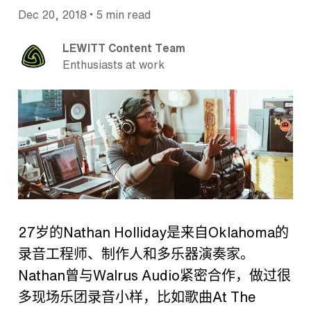
•
Dec 20, 2018
5 min read
LEWITT Content Team
Enthusiasts at work
27
岁的
Nathan Holliday
是来自
Oklahoma
的
录音工程师、制作人和多乐器演奏家。
Nathan
曾与
Walrus Audio
紧密合作，做过很
多现场乐团录音小样，比如歌曲
At The