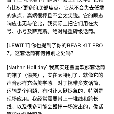
有比
57
更多的底部焦点。它从不会失去低端
的焦点，高端很棒且不会太尖锐。它的瞬态
响应也无与伦比，我实际上把它们用在大
号、小号及萨克斯。绝对是重磅级话筒。
[LEWITT]
你也提到了你的
BEAR KIT PRO
7
，这套话筒有何特别之处吗？
[Nathan Holliday]
我其实还蛮喜欢那套话筒
的箱子（偷笑），实在太特别了。就像它的
声音那样充满美学感。对于携带多支话筒，
运输是个问题，有时让人挺捉急的，特别是
现场应用。我经常需要带上一堆线和跨长
线，以及很多可能会毁掉一场演出的，像话