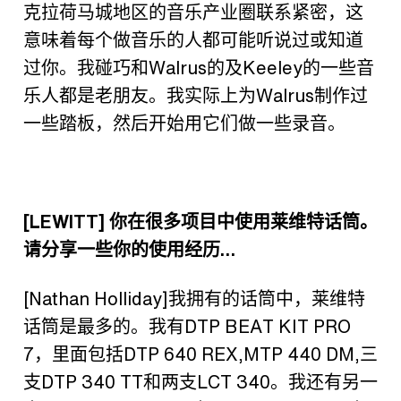
克拉荷马城地区的音乐产业圈联系紧密，这
意味着每个做音乐的人都可能听说过或知道
过你。我碰巧和
Walrus
的及
Keeley
的一些音
乐人都是老朋友。我实际上为
Walrus
制作过
一些踏板，然后开始用它们做一些录音。
[LEWITT]
你在很多项目中使用莱维特话筒。
请分享一些你的使用经历
…
[Nathan Holliday]
我拥有的话筒中，莱维特
话筒是最多的。我有
DTP BEAT KIT PRO
7
，里面包括
DTP 640 REX,MTP 440 DM,
三
支
DTP 340 TT
和两支
LCT 340
。我还有另一