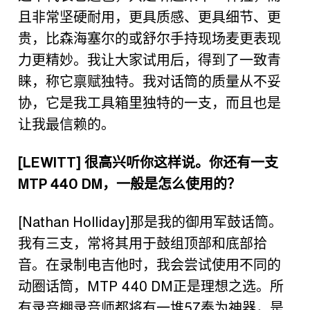
且非常坚硬耐用，更具质感、更具细节、更
贵，比森海塞尔的或舒尔手持现场麦更表现
力更精妙。我让大家试用后，得到了一致青
睐，称它禀赋独特。我对话筒的质量从不妥
协，它是我工具箱里独特的一支，而且也是
让我最信赖的。
[LEWITT]
很高兴听你这样说。你还有一支
MTP 440 DM
，一般是怎么使用的？
[Nathan Holliday]
那是我的御用军鼓话筒。
我有三支，常将其用于鼓组顶部和底部拾
音。在录制电吉他时，我会尝试使用不同的
动圈话筒，
MTP 440 DM
正是理想之选。所
有录音棚录音师都将有一堆
57
奉为神器，是