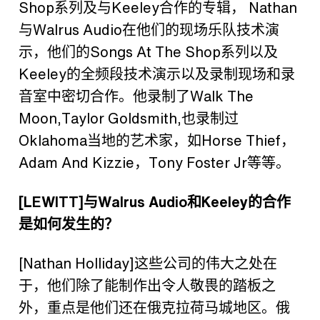
Shop
系列及与
Keeley
合作的专辑，
Nathan
与
Walrus Audio
在他们的现场乐队技术演
示，他们的
Songs At The Shop
系列以及
Keeley
的全频段技术演示以及录制现场和录
音室中密切合作。他录制了
Walk The
Moon,Taylor Goldsmith,
也录制过
Oklahoma
当地的艺术家，如
Horse Thief
，
Adam And Kizzie
，
Tony Foster Jr
等等。
[LEWITT]
与
Walrus Audio
和
Keeley
的合作
是如何发生的？
[Nathan Holliday]
这些公司的伟大之处在
于，他们除了能制作出令人敬畏的踏板之
外，重点是他们还在俄克拉荷马城地区。俄