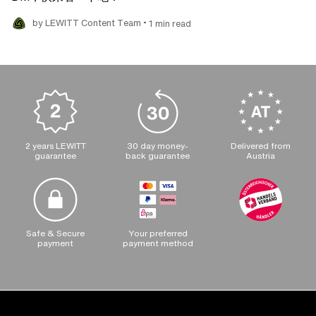
•
by LEWITT Content Team
1 min read
2 years LEWITT
30 day money-
Delivered from
guarantee
back guarantee
Austria
Safe & Secure
Your preferred
payment
payment method