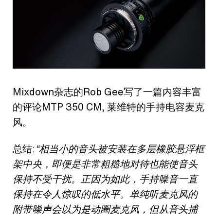
Mixdown
杂志的Rob Gee写了一篇内容丰富
的评论MTP 350 CM, 莱维特的手持电容麦克
风。
总结:
“
相当小的音头被安装在多层橡胶悬浮框
架中央，即便是非常粗糙地对待也能使音头
保持不受干扰。正因为如此，手持噪音一直
保持在令人惊叹的低水平。单纯听麦克风的
附带噪声会以为是动圈麦克风，但从音头捕