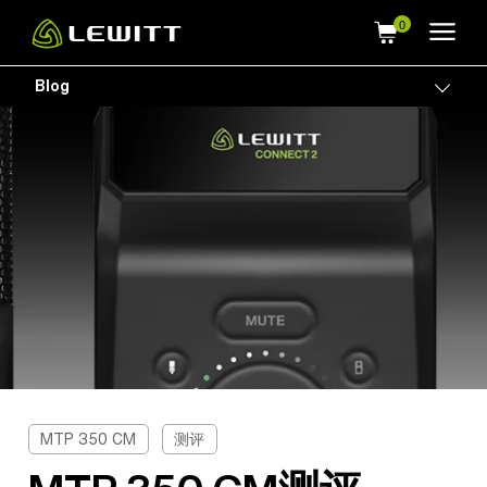
Skip
to
main
Blog
Togg
content
MTP 350 CM
测评