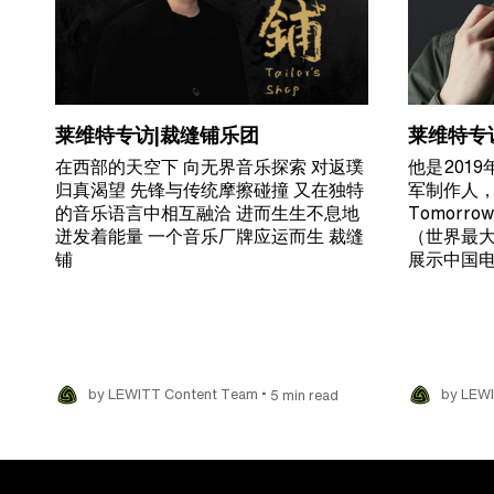
莱维特专访|裁缝铺乐团
莱维特专
在西部的天空下 向无界音乐探索 对返璞
他是201
归真渴望 先锋与传统摩擦碰撞 又在独特
军制作人
的音乐语言中相互融洽 进而生生不息地
Tomorr
迸发着能量 一个音乐厂牌应运而生 裁缝
（世界最
铺
展示中国
•
by LEWITT Content Team
5 min read
by LEW