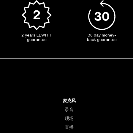
2 years LEWITT
30 day money-
guarantee
back guarantee
麦克风
录音
现场
直播