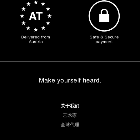
Delivered from
Safe & Secure
Austria
payment
Make yourself heard.
关于我们
艺术家
全球代理