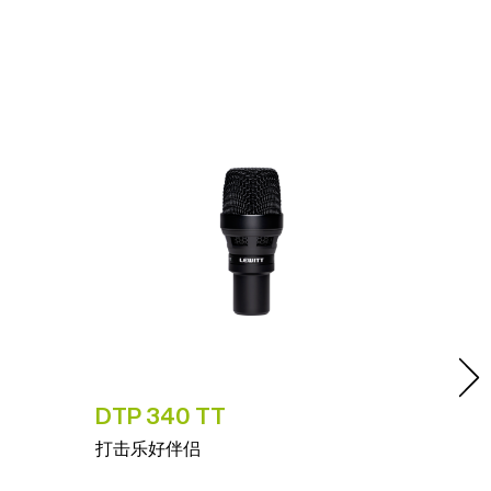
DTP 340 TT
LCT 
打击乐好伴侣
专为居