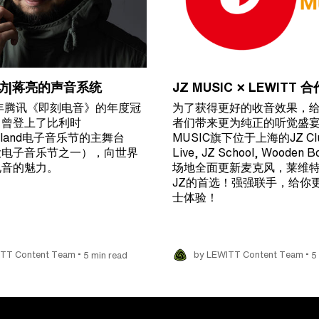
访|蒋亮的声音系统
JZ MUSIC × LEWITT
9年腾讯《即刻电音》的年度冠
为了获得更好的收音效果，
，曾登上了比利时
者们带来更为纯正的听觉盛宴
owland电子音乐节的主舞台
MUSIC旗下位于上海的JZ Clu
大电子音乐节之一），向世界
Live, JZ School, Wooden 
电音的魅力。
场地全面更新麦克风，莱维
JZ的首选！强强联手，给你
士体验！
•
•
ITT Content Team
5 min read
by LEWITT Content Team
5