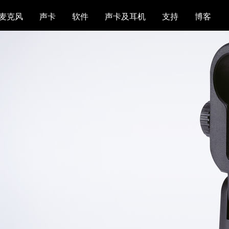
麦克风
声卡
软件
声卡及耳机
支持
博客