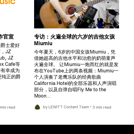
 合作官宣
专访：火遍全球的六岁的吉他女孩
Miumiu
给爵士爱好
，JZ
今年夏天，6岁的中国女孩Miumiu，凭
b, JZ
借她超高的吉他水平和治愈的奶萌童声
Box Cafe等
火遍全球。 让Miumiu一炮而红的就是发
特有幸成为
布在YouTube上的两条视频：Miumiu一
更纯正的爵
个人演奏了老鹰乐队的经典歌曲
California Hotel的全部乐器和人声演唱
部分，以及自弹自唱Fly Me to the
Moon…
•
 min read
by LEWITT Content Team
3 min read